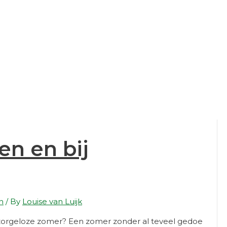
e dochters Ceder, Lente en Sterre. Sinds ruim 12 jaar houd 
de mensen om mij heen en met de Aarde.
en en bij
n
/ By
Louise van Luijk
zorgeloze zomer? Een zomer zonder al teveel gedoe