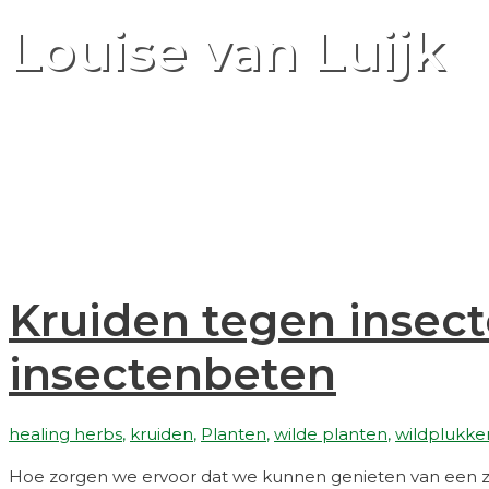
Louise van Luijk
Ik ben Louise, geboren in 1984 en unschooling mama van dri
‘ecoholistisch’ noem: een balans vinden in mijzelf, met 
Kruiden tegen insect
insectenbeten
healing herbs
,
kruiden
,
Planten
,
wilde planten
,
wildplukke
Hoe zorgen we ervoor dat we kunnen genieten van een 