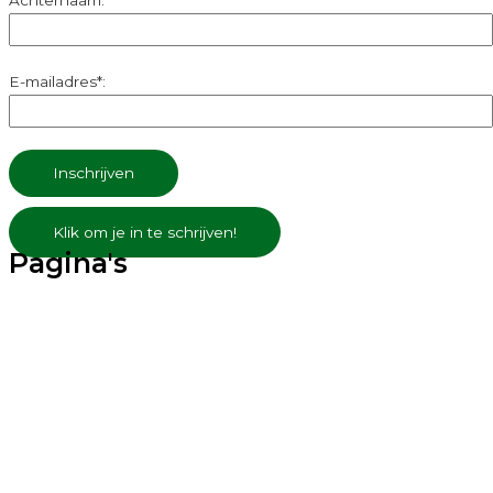
Achternaam:
E-mailadres
*:
Klik om je in te schrijven!
Pagina's
Permacultuur & Voedselbos
Natuurcoaching
Natuurbeleving
Wildplukken
Cocreatie & community
Zwangerschap & geboorte
Shop